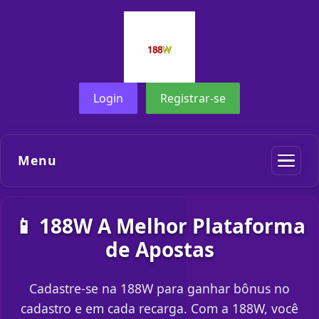
Login
Registrar-se
Menu
📱 188W A Melhor Plataforma
de Apostas
Cadastre-se na 188W para ganhar bônus no
cadastro e em cada recarga. Com a 188W, você