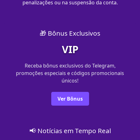
penalizações ou na suspensão da conta.
🎁 Bônus Exclusivos
VIP
Receba bônus exclusivos do Telegram,
promoções especiais e códigos promocionais
únicos!
Ver Bônus
📢 Notícias em Tempo Real