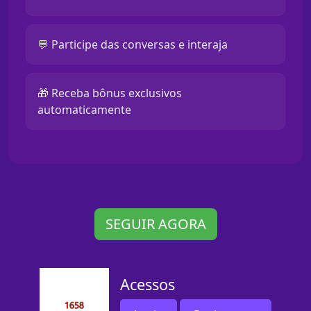
💬 Participe das conversas e interaja
🎁 Receba bônus exclusivos
automaticamente
SEGUIR AGORA
Acessos