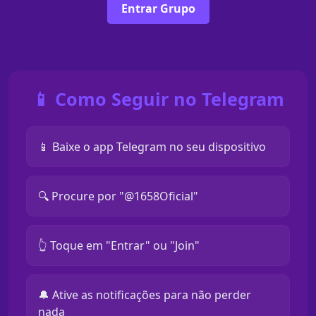
Entrar Grupo
📱 Como Seguir no Telegram
📱 Baixe o app Telegram no seu dispositivo
🔍 Procure por "@1658Oficial"
👆 Toque em "Entrar" ou "Join"
🔔 Ative as notificações para não perder
nada