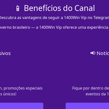
📱 Benefícios do Canal
Descubra as vantagens de seguir a 1400Win Vip no Telegra
overno brasileiro — a 1400Win Vip oferece uma experiência 
sivos
📢 Notí
m, promoções especiais
Fique por dentro d
s únicos!
eventos da 