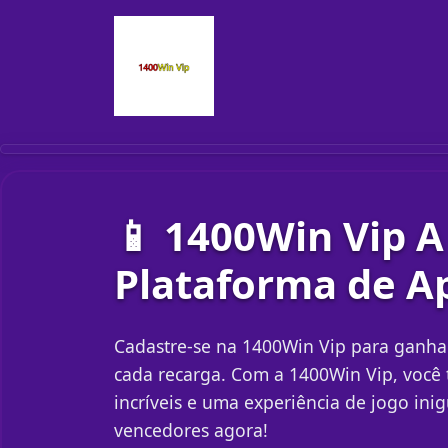
📱 1400Win Vip 
Plataforma de A
Cadastre-se na 1400Win Vip para ganha
cada recarga. Com a 1400Win Vip, você
incríveis e uma experiência de jogo inig
vencedores agora!