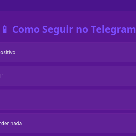
📱 Como Seguir no Telegram
ositivo
l"
erder nada