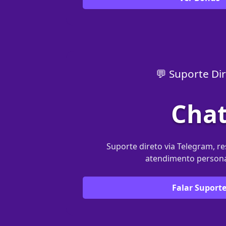
💬 Suporte Di
Cha
Suporte direto via Telegram, r
atendimento persona
Falar Suport