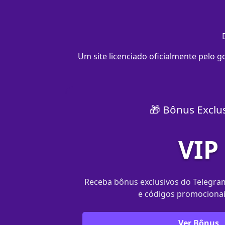
Um site licenciado oficialmente pelo g
🎁 Bônus Exclu
VIP
Receba bônus exclusivos do Telegra
e códigos promocionai
Ver Bônus