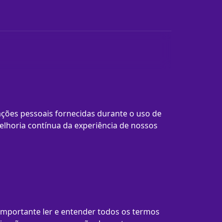
ações pessoais fornecidas durante o uso de
elhoria contínua da experiência de nossos
importante ler e entender todos os termos