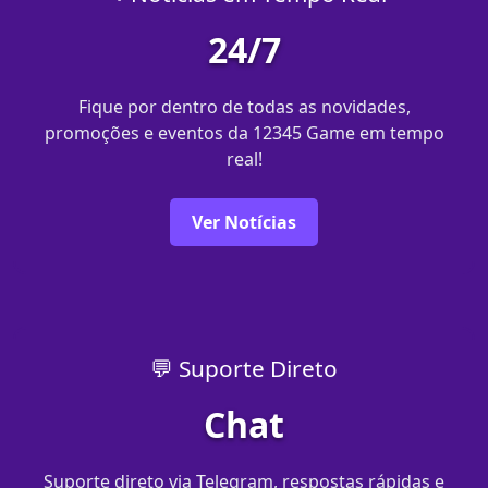
24/7
Fique por dentro de todas as novidades,
promoções e eventos da 12345 Game em tempo
real!
Ver Notícias
💬 Suporte Direto
Chat
Suporte direto via Telegram, respostas rápidas e