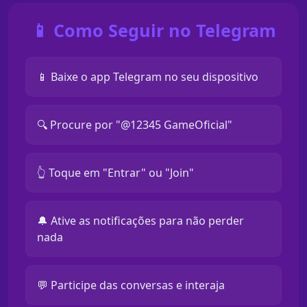
📱 Como Seguir no Telegram
📱 Baixe o app Telegram no seu dispositivo
🔍 Procure por "@12345 GameOficial"
👆 Toque em "Entrar" ou "Join"
🔔 Ative as notificações para não perder
nada
💬 Participe das conversas e interaja