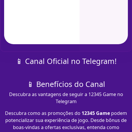
📱 Canal Oficial no Telegram!
📱 Benefícios do Canal
Descubra as vantagens de seguir a 12345 Game no
Telegram
Descubra como as promoções do
12345 Game
podem
potencializar sua experiência de jogo. Desde bônus de
boas-vindas a ofertas exclusivas, entenda como